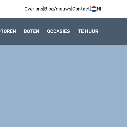
Over ons
|
Blog/nieuws
|
Contact
|
Nl
OTOREN
BOTEN
OCCASIES
TE HUUR