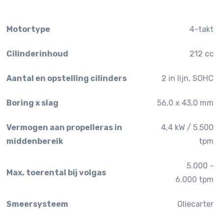
Motortype
4-takt
Cilinderinhoud
212 cc
Aantal en opstelling cilinders
2 in lijn, SOHC
Boring x slag
56,0 x 43,0 mm
Vermogen aan propelleras in
4,4 kW / 5.500
middenbereik
tpm
5.000 -
Max. toerental bij volgas
6.000 tpm
Smeersysteem
Oliecarter