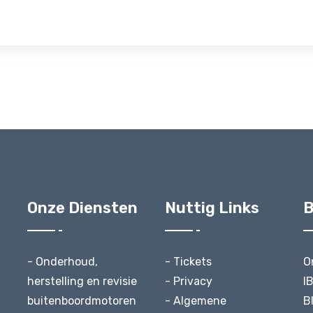
Onze Diensten
Nuttig Links
B
- Onderhoud,
- Tickets
O
herstelling en revisie
- Privacy
I
buitenboordmotoren
- Algemene
B