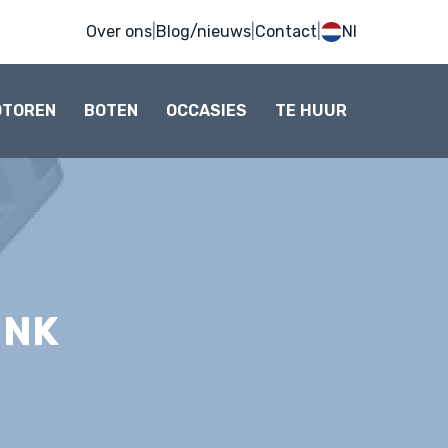
Over ons
|
Blog/nieuws
|
Contact
|
Nl
OTOREN
BOTEN
OCCASIES
TE HUUR
INK