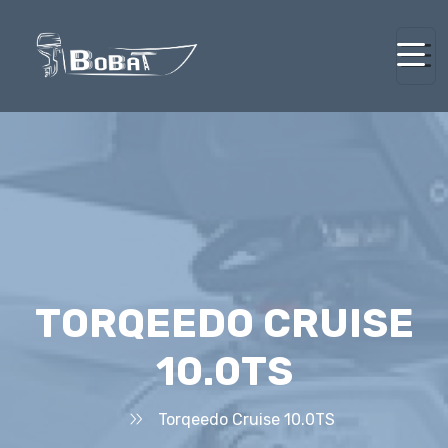
TORQEEDO CRUISE
10.0TS
Torqeedo Cruise 10.0TS