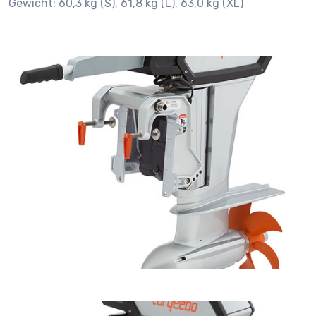
Gewicht: 60,3 kg (S), 61,8 kg (L), 63,0 kg (XL)