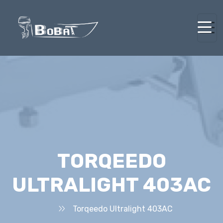
TORQEEDO
ULTRALIGHT 403AC
Torqeedo Ultralight 403AC