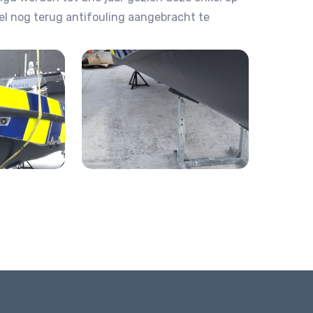
kel nog terug antifouling aangebracht te