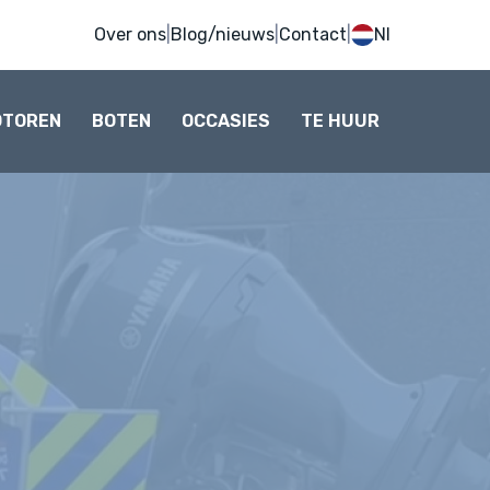
Over ons
|
Blog/nieuws
|
Contact
|
Nl
OTOREN
BOTEN
OCCASIES
TE HUUR